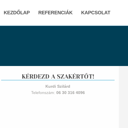
KEZDŐLAP
REFERENCIÁK
KAPCSOLAT
KÉRDEZD A SZAKÉRTŐT!
Kurdi Szilárd
Telefonszám:
06 30 316 4096