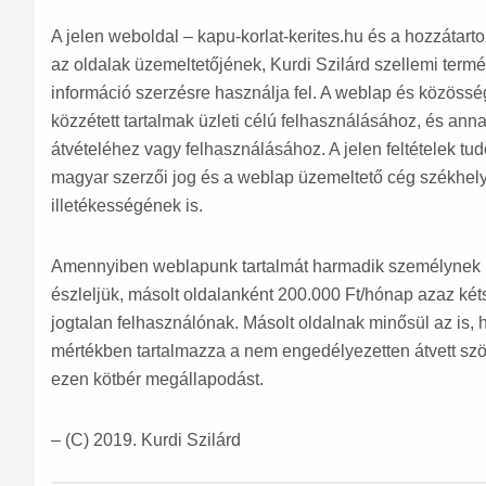
A jelen weboldal – kapu-korlat-kerites.hu és a hozzátar
az oldalak üzemeltetőjének, Kurdi Szilárd szellemi term
információ szerzésre használja fel. A weblap és közösség
közzétett tartalmak üzleti célú felhasználásához, és an
átvételéhez vagy felhasználásához. A jelen feltételek tu
magyar szerzői jog és a weblap üzemeltető cég székhely
illetékességének is.
Amennyiben weblapunk tartalmát harmadik személynek 
észleljük, másolt oldalanként 200.000 Ft/hónap azaz két
jogtalan felhasználónak. Másolt oldalnak minősül az is, 
mértékben tartalmazza a nem engedélyezetten átvett szöve
ezen kötbér megállapodást.
– (C) 2019. Kurdi Szilárd