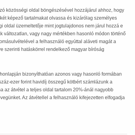
tozó közösségi oldal böngészésével hozzájárul ahhoz, hogy
ékét képező tartalmakat olvassa és kizárólag személyes
i oldal üzemeltetője mint jogtulajdonos nem járul hozzá e
nak változatlan, vagy nagy mértékben hasonló módon történő
domásulvételével a felhasználó egyúttal aláveti magát a
e szerinti hatáskörrel rendelkező magyar bíróság
honlapján bizonyíthatóan azonos vagy hasonló formában
száz-ezer forint havidíj összegű kötbért számlázunk a
ha az átvétel a teljes oldal tartalom 20%-ánál nagyobb
günket. Az átvétellel a felhasználó kifejezetten elfogadja