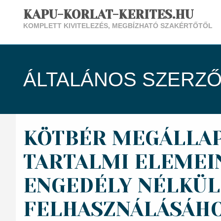
KAPU-KORLAT-KERITES.HU
KOMPLETT KIVITELEZÉS, MEGBÍZHATÓ SZAKÉRTŐTŐL
ÁLTALÁNOS SZERZŐ
KÖTBÉR MEGÁLLA
TARTALMI ELEMEI
ENGEDÉLY NÉLKÜL
FELHASZNÁLÁSÁH